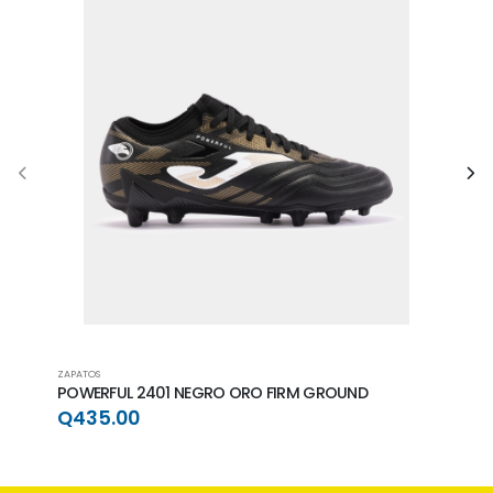
ZAPATOS
ZAPAT
POWERFUL 2401 NEGRO ORO FIRM GROUND
POWE
GRO
Q435.00
Q4