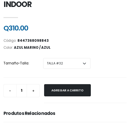
INDOOR
Q310.00
Código:
8447368098843
Color:
AZUL MARINO / AZUL
Tamaño-Talla:
AGREGAR A CARRITO
Produtos Relacionados