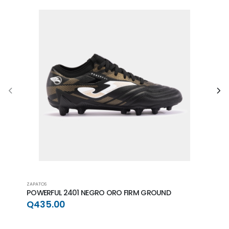
ZAPATOS
ZAPAT
POWERFUL 2401 NEGRO ORO FIRM GROUND
POWE
GRO
Q435.00
Q4