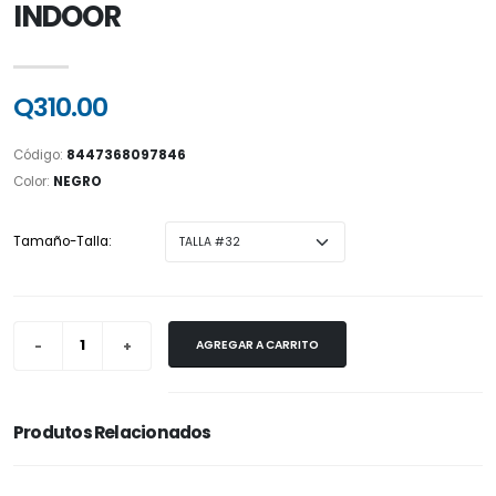
INDOOR
Q310.00
Código:
8447368097846
Color:
NEGRO
Tamaño-Talla:
AGREGAR A CARRITO
Produtos Relacionados