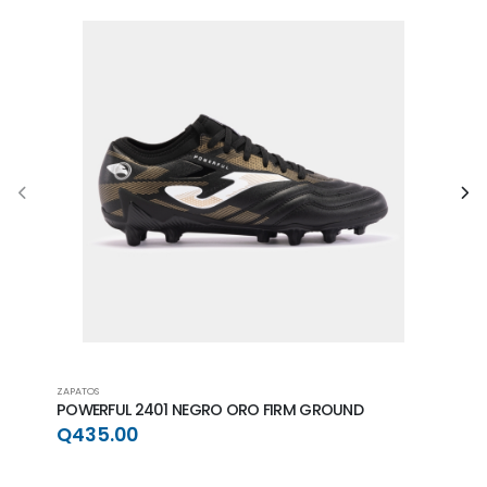
ZAPATOS
ZAPAT
POWERFUL 2401 NEGRO ORO FIRM GROUND
POWE
GRO
Q435.00
Q4