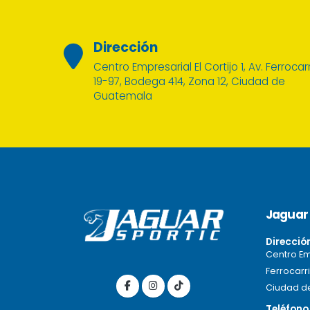
Dirección
Centro Empresarial El Cortijo 1, Av. Ferrocarr
19-97, Bodega 414, Zona 12, Ciudad de
Guatemala
Jaguar 
Direcció
Centro Emp
Ferrocarri
Ciudad d
Teléfono