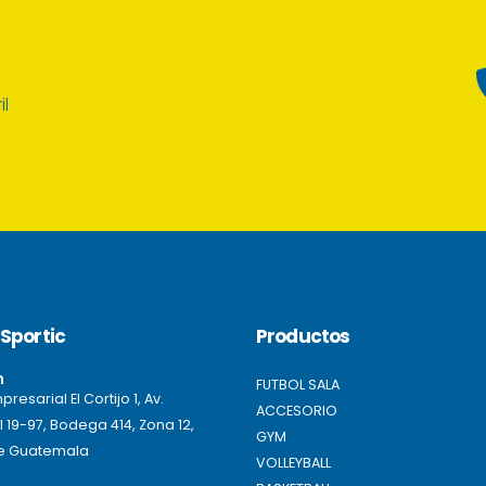
il
Sportic
Productos
n
FUTBOL SALA
resarial El Cortijo 1, Av.
ACCESORIO
l 19-97, Bodega 414, Zona 12,
GYM
e Guatemala
VOLLEYBALL