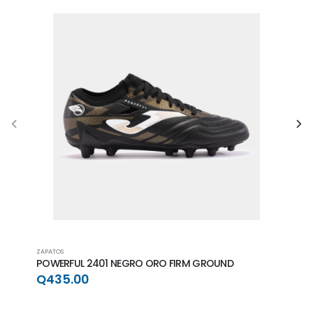
ZAPATOS
ZAPAT
POWERFUL 2401 NEGRO ORO FIRM GROUND
POWE
GRO
Q435.00
Q4