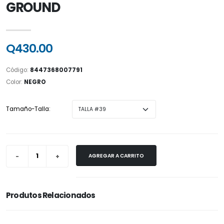
GROUND
Q430.00
Código:
8447368007791
Color:
NEGRO
Tamaño-Talla:
AGREGAR A CARRITO
Produtos Relacionados