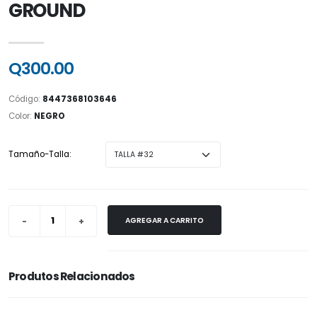
GROUND
Q300.00
Código:
8447368103646
Color:
NEGRO
Tamaño-Talla:
AGREGAR A CARRITO
Produtos Relacionados