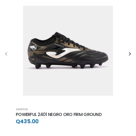
ZAPATOS
ZAPAT
POWERFUL 2401 NEGRO ORO FIRM GROUND
POWE
GRO
Q435.00
Q4