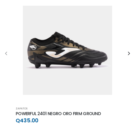
ZAPATOS
ZAPAT
POWERFUL 2401 NEGRO ORO FIRM GROUND
POWE
GRO
Q435.00
Q4