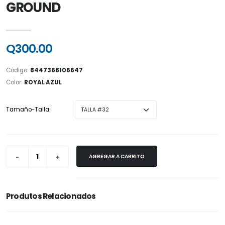
GROUND
Q300.00
Código:
8447368106647
Color:
ROYAL AZUL
Tamaño-Talla:
AGREGAR A CARRITO
Produtos Relacionados