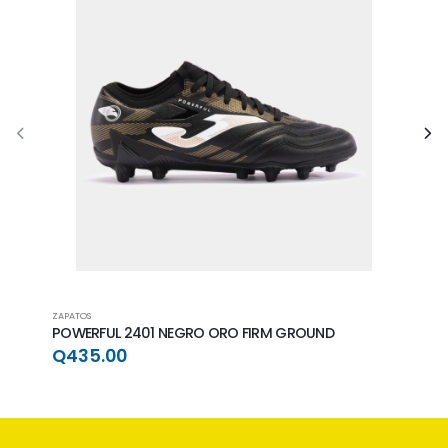
ZAPATOS
ZAPAT
POWERFUL 2401 NEGRO ORO FIRM GROUND
POWE
GRO
Q435.00
Q4