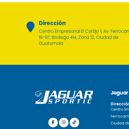
Dirección
Centro Empresarial El Cortijo 1, Av. Ferrocarr
19-97, Bodega 414, Zona 12, Ciudad de
Guatemala
Jaguar 
Direcció
Centro Emp
Ferrocarri
Ciudad d