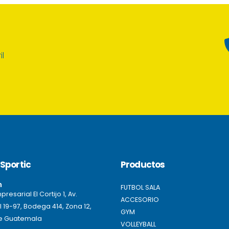
il
Sportic
Productos
n
FUTBOL SALA
resarial El Cortijo 1, Av.
ACCESORIO
l 19-97, Bodega 414, Zona 12,
GYM
e Guatemala
VOLLEYBALL