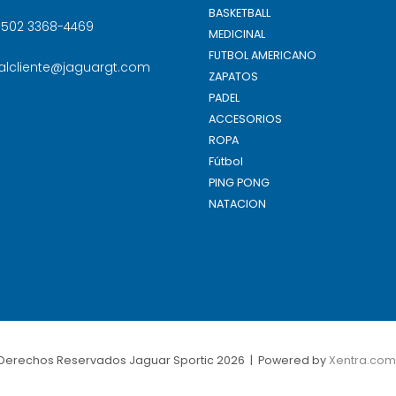
BASKETBALL
+502 3368-4469
MEDICINAL
FUTBOL AMERICANO
salcliente@jaguargt.com
ZAPATOS
PADEL
ACCESORIOS
ROPA
Fútbol
PING PONG
NATACION
Derechos Reservados Jaguar Sportic 2026 | Powered by
Xentra.com