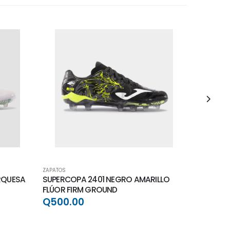
ZAPATOS
ZAPATOS
RQUESA
SUPERCOPA 2401 NEGRO AMARILLO
NUMERO-
FLÚOR FIRM GROUND
GROUND
Q500.00
Q500.