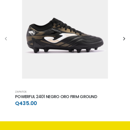
ZAPATOS
ZAPAT
POWERFUL 2401 NEGRO ORO FIRM GROUND
POWE
GRO
Q435.00
Q4