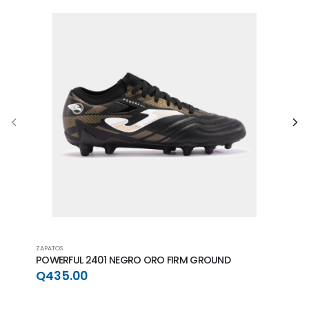
ZAPATOS
ZAPAT
POWERFUL 2401 NEGRO ORO FIRM GROUND
POWE
GRO
Q435.00
Q4