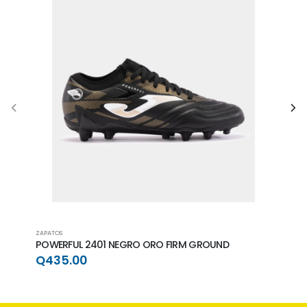
ZAPATOS
ZAPAT
POWERFUL 2401 NEGRO ORO FIRM GROUND
POWE
GRO
Q435.00
Q4