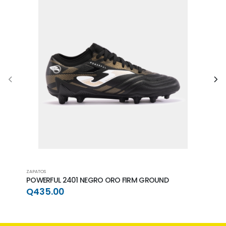
ZAPATOS
ZAPAT
POWERFUL 2401 NEGRO ORO FIRM GROUND
POWE
GRO
Q435.00
Q4