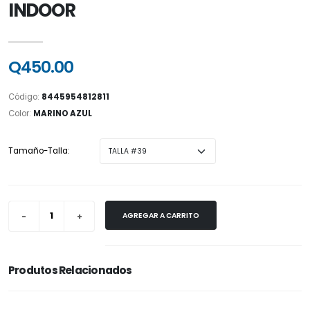
INDOOR
Q450.00
Código:
8445954812811
Color:
MARINO AZUL
Tamaño-Talla:
AGREGAR A CARRITO
Produtos Relacionados