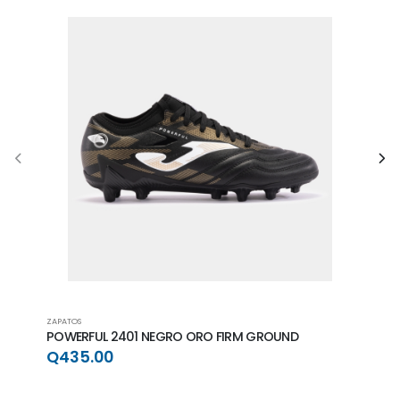
ZAPATOS
ZAPAT
POWERFUL 2401 NEGRO ORO FIRM GROUND
POWE
GRO
Q435.00
Q4