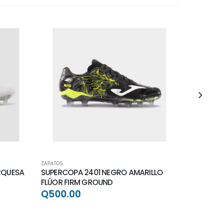
ZAPATOS
ZAPATOS
RQUESA
SUPERCOPA 2401 NEGRO AMARILLO
NUMERO-
FLÚOR FIRM GROUND
GROUND
Q500.00
Q500.