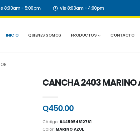
ue 8:00am - 5:00pm
Vie 8:00am - 4:00pm
INICIO
QUIENES SOMOS
PRODUCTOS
CONTACTO
OOR
CANCHA 2403 MARINO 
Q450.00
Código:
8445954812781
Color:
MARINO AZUL