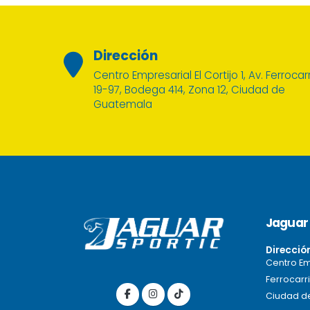
Dirección
Centro Empresarial El Cortijo 1, Av. Ferrocarr
19-97, Bodega 414, Zona 12, Ciudad de
Guatemala
Jaguar 
Direcció
Centro Emp
Ferrocarri
Ciudad d