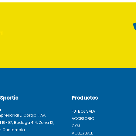
il
Sportic
Productos
n
FUTBOL SALA
resarial El Cortijo 1, Av.
ACCESORIO
l 19-97, Bodega 414, Zona 12,
GYM
e Guatemala
VOLLEYBALL