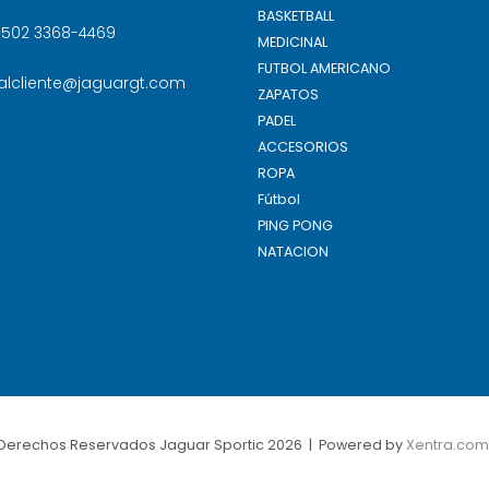
BASKETBALL
+502 3368-4469
MEDICINAL
FUTBOL AMERICANO
salcliente@jaguargt.com
ZAPATOS
PADEL
ACCESORIOS
ROPA
Fútbol
PING PONG
NATACION
Derechos Reservados Jaguar Sportic 2026 | Powered by
Xentra.com