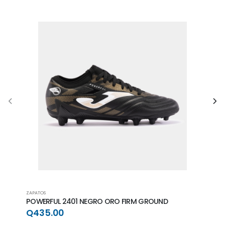
ZAPATOS
ZAPAT
POWERFUL 2401 NEGRO ORO FIRM GROUND
POWE
GRO
Q435.00
Q4