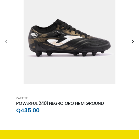
ZAPATOS
ZAPAT
POWERFUL 2401 NEGRO ORO FIRM GROUND
POWE
GRO
Q435.00
Q4