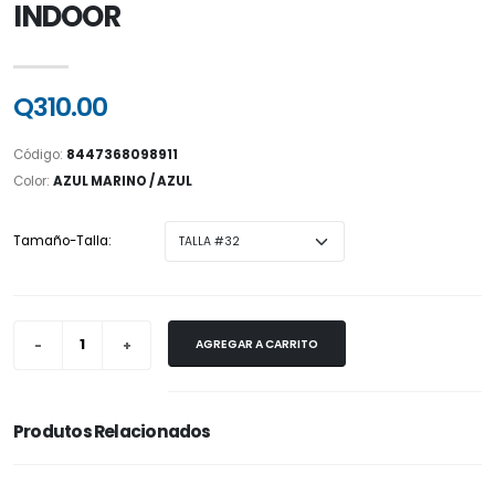
INDOOR
Q310.00
Código:
8447368098911
Color:
AZUL MARINO / AZUL
Tamaño-Talla:
AGREGAR A CARRITO
Produtos Relacionados