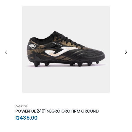
ZAPATOS
ZAPAT
POWERFUL 2401 NEGRO ORO FIRM GROUND
POWE
GRO
Q435.00
Q4