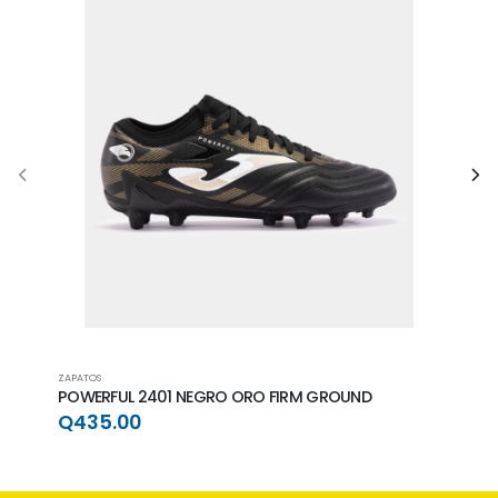
ZAPATOS
ZAPAT
POWERFUL 2401 NEGRO ORO FIRM GROUND
POWE
GRO
Q435.00
Q4