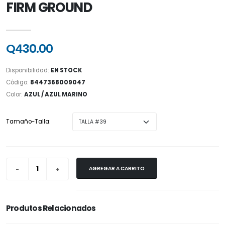
FIRM GROUND
Q430.00
Disponibilidad:
EN STOCK
Código:
8447368009047
Color:
AZUL / AZUL MARINO
Tamaño-Talla:
AGREGAR A CARRITO
Produtos Relacionados