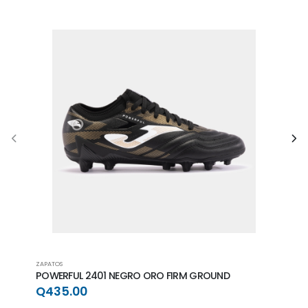
ZAPATOS
ZAPAT
POWERFUL 2401 NEGRO ORO FIRM GROUND
POWE
GRO
Q435.00
Q4