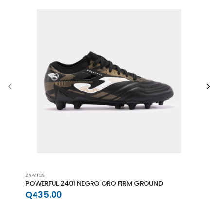
ZAPATOS
ZAPAT
POWERFUL 2401 NEGRO ORO FIRM GROUND
POWE
GRO
Q435.00
Q4