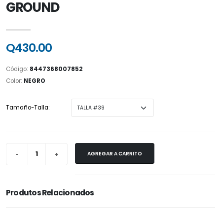
GROUND
Q430.00
Código:
8447368007852
Color:
NEGRO
Tamaño-Talla:
AGREGAR A CARRITO
Produtos Relacionados