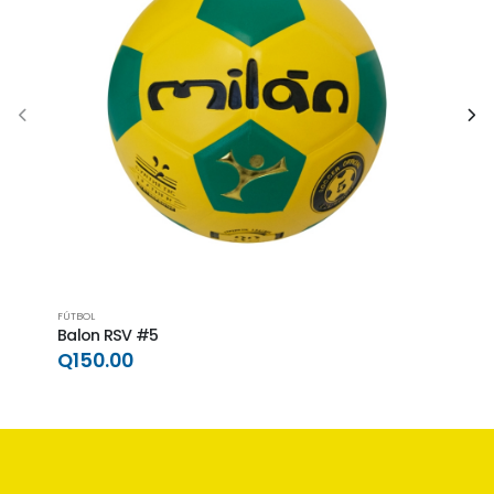
FÚTBOL
FÚTBO
Balon RSV #5
Balo
Q150.00
Q15