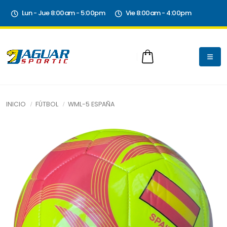
Lun - Jue 8:00am - 5:00pm
Vie 8:00am - 4:00pm
INICIO
FÚTBOL
WML-5 ESPAÑA