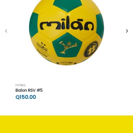
FÚTBOL
FÚTBO
Balon RSV #5
Balo
Q150.00
Q15