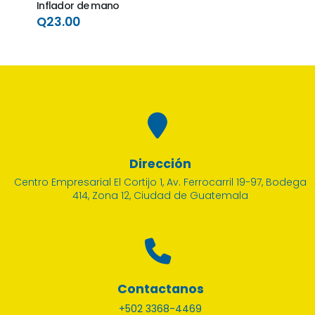
Inflador de mano
Q23.00
Dirección
Centro Empresarial El Cortijo 1, Av. Ferrocarril 19-97, Bodega
414, Zona 12, Ciudad de Guatemala
ACCES
Cono
Q15
Contactanos
+502 3368-4469