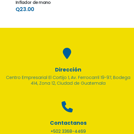
Inflador de mano
Q23.00
Dirección
Centro Empresarial El Cortijo 1, Av. Ferrocarril 19-97, Bodega
414, Zona 12, Ciudad de Guatemala
ACCES
Cono
Q15
Contactanos
+502 3368-4469