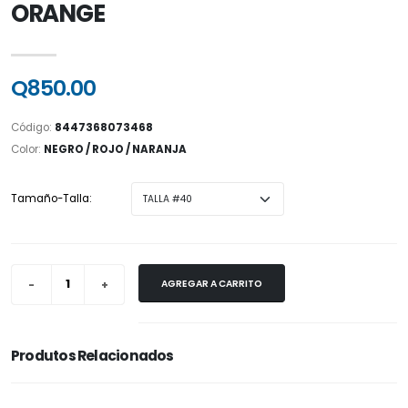
ORANGE
Q850.00
Código:
8447368073468
Color:
NEGRO / ROJO / NARANJA
Tamaño-Talla:
AGREGAR A CARRITO
Produtos Relacionados