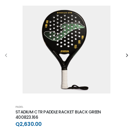
PADEL
PADEL
STADIUM CTR PADDLE RACKET BLACK GREEN
CHAL
400823.166
Q66
Q2,630.00