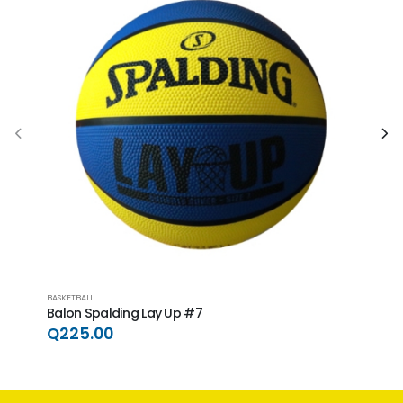
BASKETBALL
BASKET
Balon Spalding Lay Up #7
Balo
Q225.00
Q35