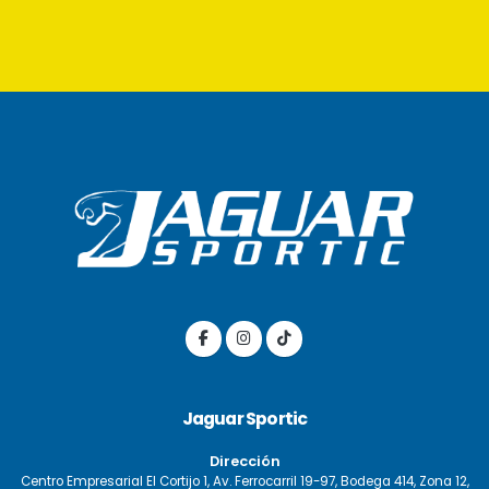
Jaguar Sportic
Dirección
Centro Empresarial El Cortijo 1, Av. Ferrocarril 19-97, Bodega 414, Zona 12,