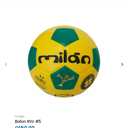
FÚTBOL
FÚTBO
Balon RSV #5
Balo