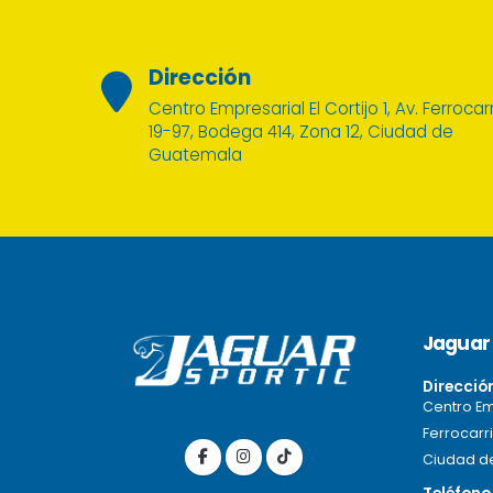
Dirección
Centro Empresarial El Cortijo 1, Av. Ferrocarr
19-97, Bodega 414, Zona 12, Ciudad de
Guatemala
Jaguar 
Direcció
Centro Emp
Ferrocarri
Ciudad d