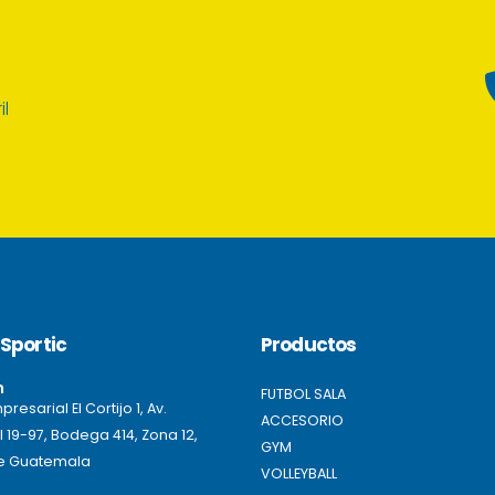
il
Sportic
Productos
n
FUTBOL SALA
resarial El Cortijo 1, Av.
ACCESORIO
l 19-97, Bodega 414, Zona 12,
GYM
e Guatemala
VOLLEYBALL