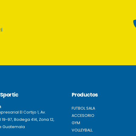
il
Sportic
Productos
n
FUTBOL SALA
resarial El Cortijo 1, Av.
ACCESORIO
l 19-97, Bodega 414, Zona 12,
GYM
e Guatemala
VOLLEYBALL