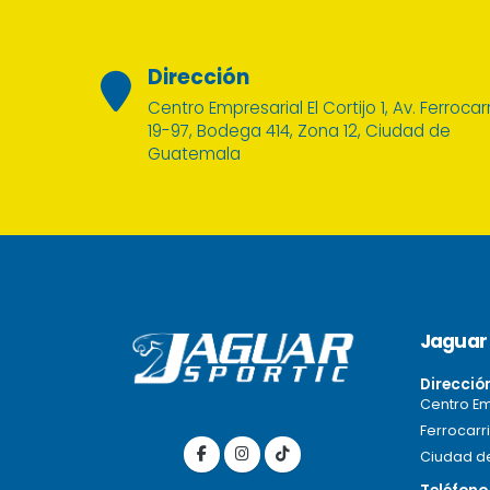
Dirección
Centro Empresarial El Cortijo 1, Av. Ferrocarr
19-97, Bodega 414, Zona 12, Ciudad de
Guatemala
Jaguar 
Direcció
Centro Emp
Ferrocarri
Ciudad d