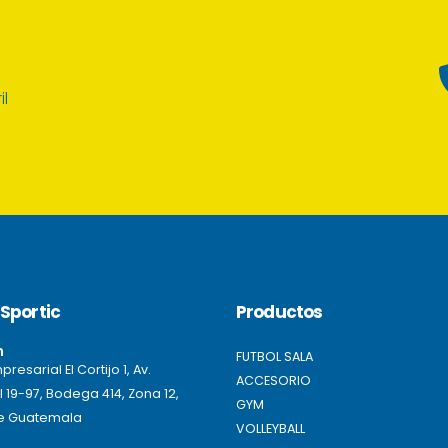
il
Sportic
Productos
n
FUTBOL SALA
resarial El Cortijo 1, Av.
ACCESORIO
l 19-97, Bodega 414, Zona 12,
GYM
e Guatemala
VOLLEYBALL