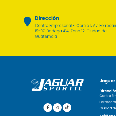
Dirección
Centro Empresarial El Cortijo 1, Av. Ferrocarr
19-97, Bodega 414, Zona 12, Ciudad de
Guatemala
Jaguar 
Direcció
Centro Emp
Ferrocarri
Ciudad d