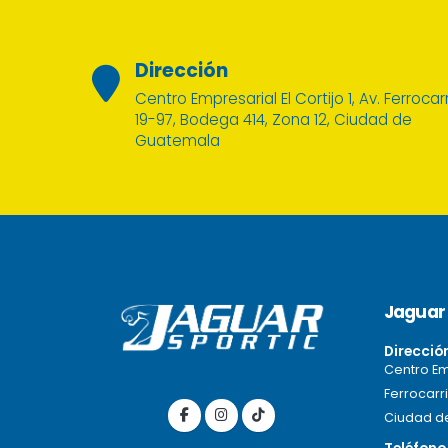
Dirección
Centro Empresarial El Cortijo 1, Av. Ferrocarr
19-97, Bodega 414, Zona 12, Ciudad de
Guatemala
Jaguar 
Direcció
Centro Emp
Ferrocarri
Ciudad d