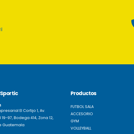
il
Sportic
Productos
n
FUTBOL SALA
resarial El Cortijo 1, Av.
ACCESORIO
l 19-97, Bodega 414, Zona 12,
GYM
e Guatemala
VOLLEYBALL