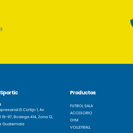
il
Sportic
Productos
n
FUTBOL SALA
resarial El Cortijo 1, Av.
ACCESORIO
l 19-97, Bodega 414, Zona 12,
GYM
e Guatemala
VOLLEYBALL