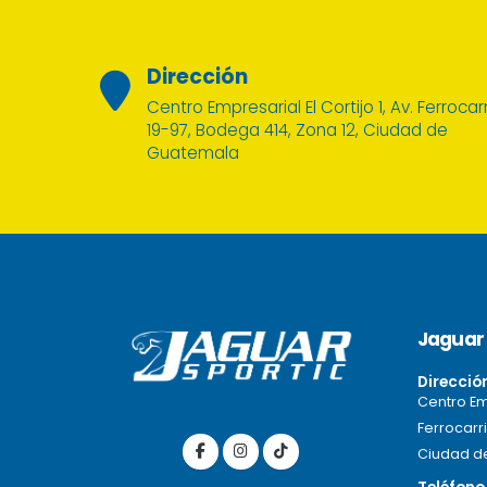
Dirección
Centro Empresarial El Cortijo 1, Av. Ferrocarr
19-97, Bodega 414, Zona 12, Ciudad de
Guatemala
Jaguar 
Direcció
Centro Emp
Ferrocarri
Ciudad d