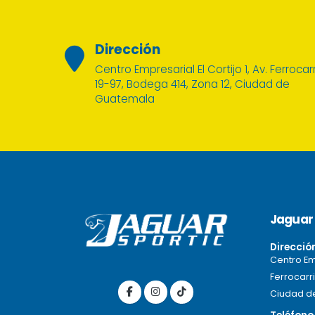
Dirección
Centro Empresarial El Cortijo 1, Av. Ferrocarr
19-97, Bodega 414, Zona 12, Ciudad de
Guatemala
Jaguar 
Direcció
Centro Emp
Ferrocarri
Ciudad d