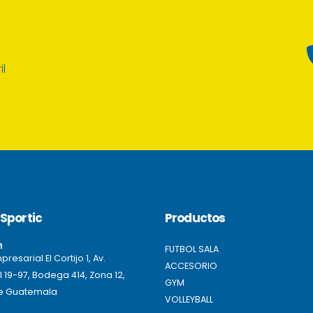
il
Sportic
Productos
n
FUTBOL SALA
resarial El Cortijo 1, Av.
ACCESORIO
l 19-97, Bodega 414, Zona 12,
GYM
e Guatemala
VOLLEYBALL