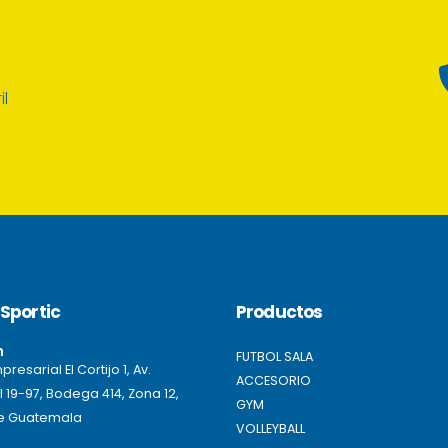
il
Sportic
Productos
n
FUTBOL SALA
resarial El Cortijo 1, Av.
ACCESORIO
l 19-97, Bodega 414, Zona 12,
GYM
e Guatemala
VOLLEYBALL