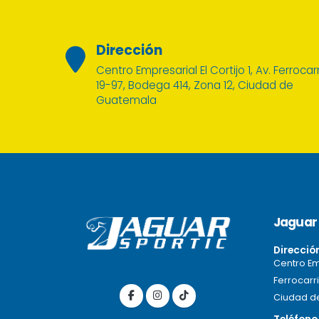
Dirección
Centro Empresarial El Cortijo 1, Av. Ferrocarr
19-97, Bodega 414, Zona 12, Ciudad de
Guatemala
Jaguar 
Direcció
Centro Emp
Ferrocarri
Ciudad d