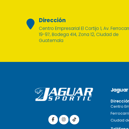
Dirección
Centro Empresarial El Cortijo 1, Av. Ferrocarr
19-97, Bodega 414, Zona 12, Ciudad de
Guatemala
Jaguar 
Direcció
Centro Emp
Ferrocarri
Ciudad d