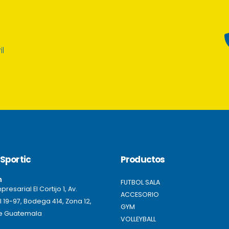
il
Sportic
Productos
n
FUTBOL SALA
resarial El Cortijo 1, Av.
ACCESORIO
l 19-97, Bodega 414, Zona 12,
GYM
e Guatemala
VOLLEYBALL